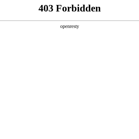
产品及服务
行业解决方案
合作伙伴
投资者关系
服务器
通用算力服务器
计算终端产品
数据
泰